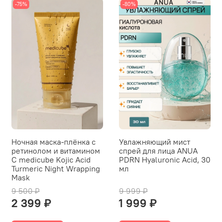
-75%
-80%
Ночная маска-плёнка с
Увлажняющий мист
ретинолом и витамином
спрей для лица ANUA
С medicube Kojic Acid
PDRN Hyaluronic Acid, 30
Turmeric Night Wrapping
мл
Mask
9 500 ₽
9 999 ₽
2 399 ₽
1 999 ₽