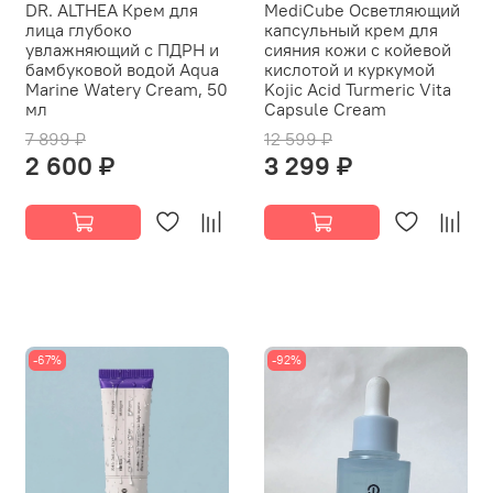
DR. ALTHEA Крем для
MediCube Осветляющий
лица глубоко
капсульный крем для
увлажняющий с ПДРН и
сияния кожи с койевой
бамбуковой водой Aqua
кислотой и куркумой
Marine Watery Cream, 50
Kojic Acid Turmeric Vita
мл
Capsule Cream
7 899 ₽
12 599 ₽
2 600 ₽
3 299 ₽
-67%
-92%